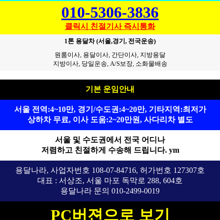
010-5306-3836
클릭시 친절기사 즉시통화
1톤 용달차 (서울,경기, 전국운송)
원룸이사, 용달이사, 간단이사, 지방용달
지방이사, 당일운송, A/S보장, 소화물배송
기본 운임안내
서울 전역:4~10만, 경기/수도권:4~20만, 기타지역:최저가
상하차 무료, 이사 도움:2~20만원, 사다리차 별도
서울 및 수도권에서 전국 어디나
저렴하고 친절하게 수송해 드립니다. ym
용달나라, 사업자번호 108-07-84716, 허가번호 127307호
대표 : 서상조, 서울 마포 독막로 288, 604호
용달나라 문의 010-2499-0019
PC버젼으로 보기